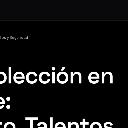
ntos y Seguridad
olección en
e:
o, Talentos