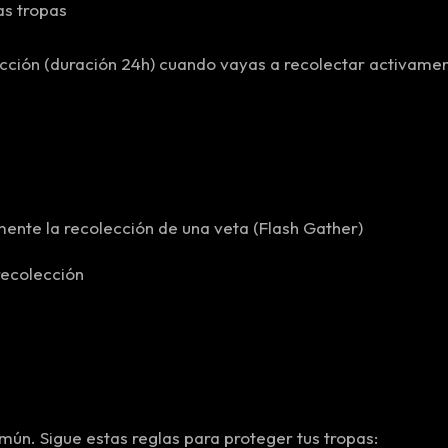
as tropas
ción (duración 24h) cuando vayas a recolectar activamen
ente la recolección de una veta (Flash Gather)
recolección
omún. Sigue estas reglas para proteger tus tropas: