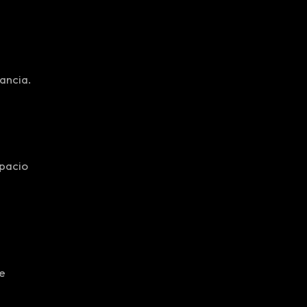
ancia.
spacio
de