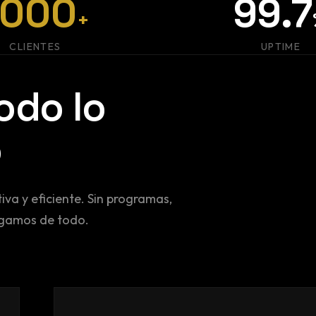
1000
99.7
+
CLIENTES
UPTIME
odo lo
o
tiva y eficiente. Sin programas,
rgamos de todo.